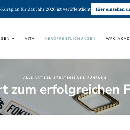
ursplan für das Jahr 2026 ist veröffentlicht
Hier einsehen 
NGEN
VITA
VERÖFFENTLICHUNGEN
WPC AKAD
ALLE ARTIKEL
STRATEGIE UND FÜHRUNG
t zum erfolgreichen 