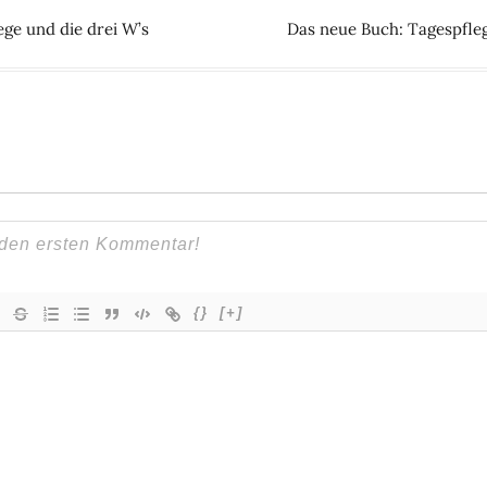
ege und die drei W’s
Das neue Buch: Tagespfleg
{}
[+]