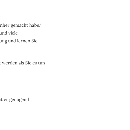
benher gemacht habe.“
und viele
ung und lernen Sie
 werden als Sie es tun
?
at er genügend